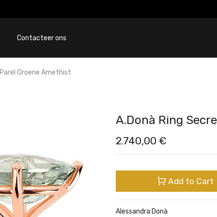
Contacteer ons
 Parel Groene Amethist
A.Donà Ring Secre
2.740,00
€
Add to Cart
Alessandra Donà