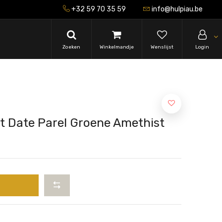
+32 59 70 35 59
info@hulpiau.be
Zoeken
Winkelmandje
Wenslijst
Login
t Date Parel Groene Amethist