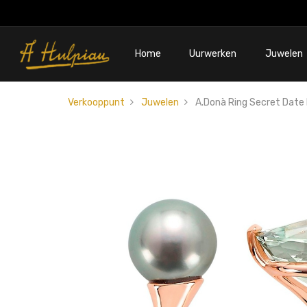
Home
Uurwerken
Juwelen
Verkooppunt
Juwelen
A.Donà Ring Secret Date