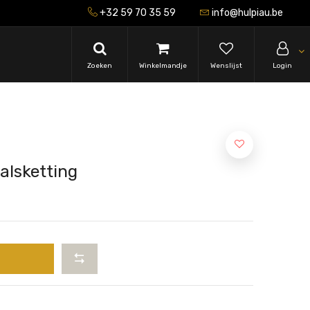
+32 59 70 35 59
info@hulpiau.be
Zoeken
Winkelmandje
Wenslijst
Login
alsketting