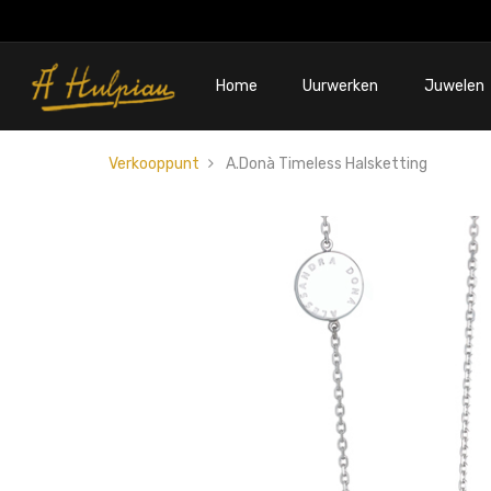
Home
Uurwerken
Juwelen
Verkooppunt
A.Donà Timeless Halsketting