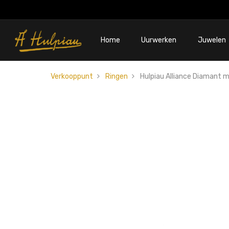
Home
Uurwerken
Juwelen
Verkooppunt
Ringen
Hulpiau Alliance Diamant m