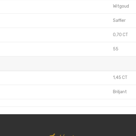
Witgoud
Saffier
0,70 CT
55
1,45 CT
Briljant