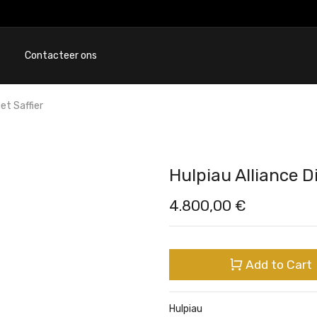
Contacteer ons
et Saffier
Hulpiau Alliance D
4.800,00
€
Add to Cart
Hulpiau