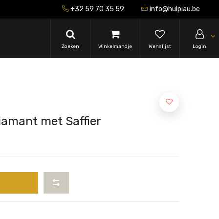
+32 59 70 35 59
info@hulpiau.be
Zoeken
Winkelmandje
Wenslijst
Login
iamant met Saffier