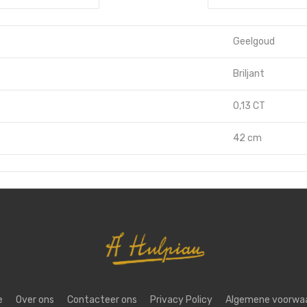
Geelgoud
Briljant
0,13 CT
42 cm
e
Over ons
Contacteer ons
Privacy Policy
Algemene voorwa