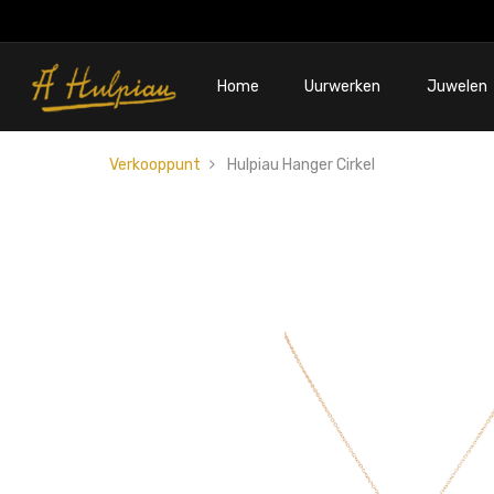
Home
Uurwerken
Juwelen
Verkooppunt
Hulpiau Hanger Cirkel