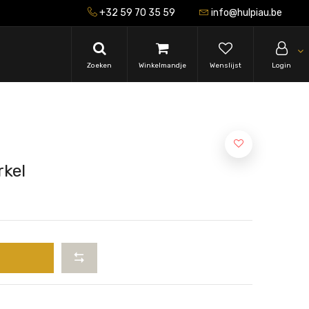
+32 59 70 35 59
info@hulpiau.be
Zoeken
Winkelmandje
Wenslijst
Login
rkel