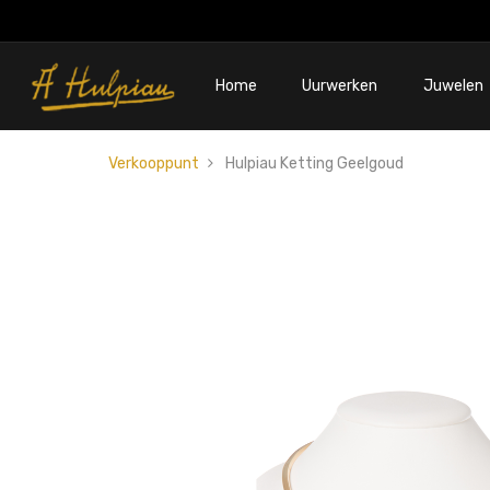
Home
Uurwerken
Juwelen
Verkooppunt
Hulpiau Ketting Geelgoud