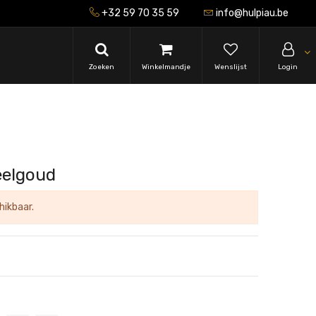
+32 59 70 35 59
info@hulpiau.be
Zoeken
Winkelmandje
Wenslijst
Login
eelgoud
hikbaar.