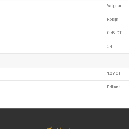
Witgoud
Robijn
0,49 CT
54
1,09 CT
Briljant