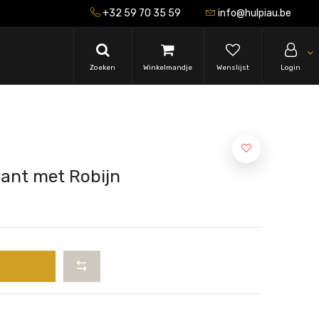
+32 59 70 35 59
info@hulpiau.be
Zoeken
Winkelmandje
Wenslijst
Login
ant met Robijn