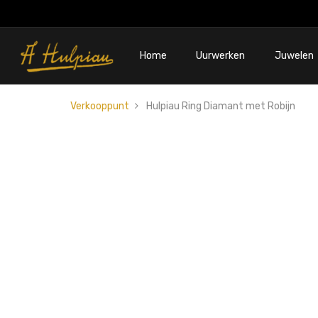
Home
Uurwerken
Juwelen
Verkooppunt
Hulpiau Ring Diamant met Robijn