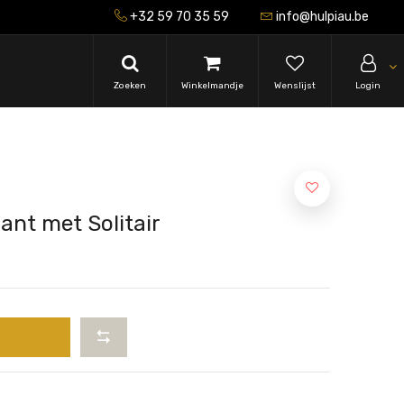
+32 59 70 35 59
info@hulpiau.be
Zoeken
Winkelmandje
Wenslijst
Login
ant met Solitair