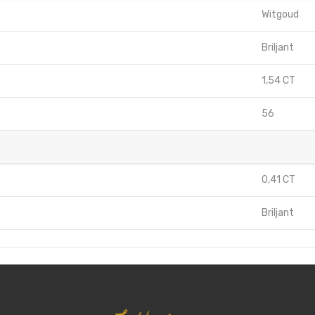
Witgoud
Briljant
1,54 CT
56
0,41 CT
Briljant