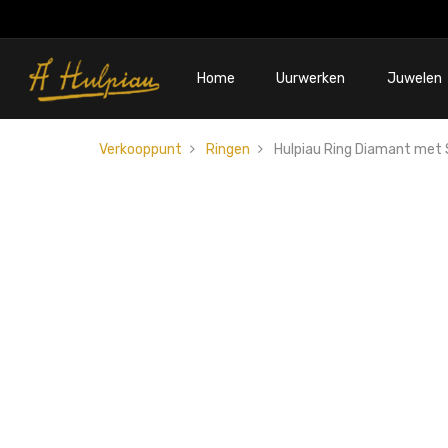
Home
Uurwerken
Juwelen
Verkooppunt
Ringen
Hulpiau Ring Diamant met S