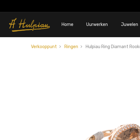
Home
Uurwerken
Juwelen
Verkooppunt
Ringen
Hulpiau Ring Diamant Rook