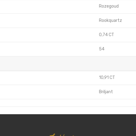
Rozegoud
Rookquartz
0,74 CT
54
10,91 CT
Briljant