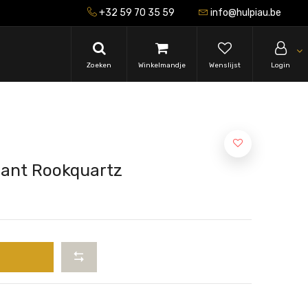
+32 59 70 35 59
info@hulpiau.be
Zoeken
Winkelmandje
Wenslijst
Login
mant Rookquartz