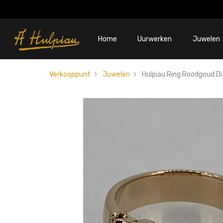
Home
Uurwerken
Juwelen
Verkooppunt
Juwelen
Hulpiau Ring Roodgoud D