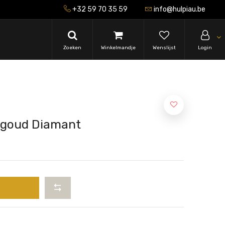
+32 59 70 35 59
info@hulpiau.be
Zoeken
Winkelmandje
Wenslijst
Login
dgoud Diamant