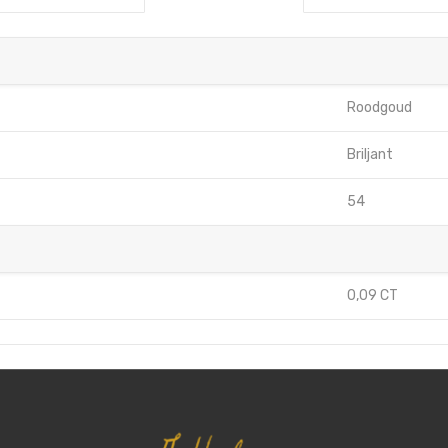
Roodgoud
Briljant
54
0,09 CT