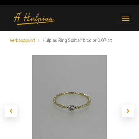
Verkooppunt
Hulpiau Ring Solitair bicolor 0,07 ct