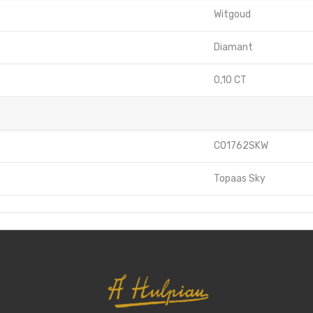
Witgoud
Diamant
0,10 CT
CO1762SKW
Topaas Sky