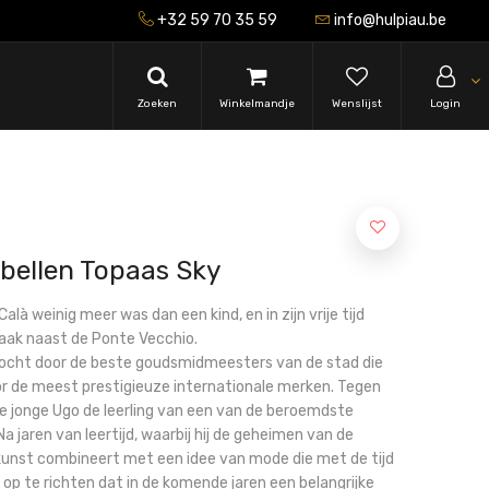
+32 59 70 35 59
info@hulpiau.be
Zoeken
Winkelmandje
Wenslijst
Login
bellen Topaas Sky
là weinig meer was dan een kind, en in zijn vrije tijd
szaak naast de Ponte Vecchio.
zocht door de beste goudsmidmeesters van de stad die
r de meest prestigieuze internationale merken. Tegen
de jonge Ugo de leerling van een van de beroemdste
a jaren van leertijd, waarbij hij de geheimen van de
kunst combineert met een idee van mode die met de tijd
 op te richten dat in de komende jaren een belangrijke