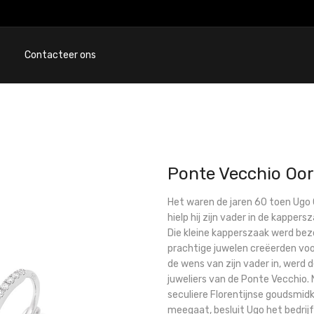
Contacteer ons
Ponte Vecchio Oor
Het waren de jaren 60 toen Ugo Ca
hielp hij zijn vader in de kapper
Die kleine kapperszaak werd be
prachtige juwelen creëerden voo
de wens van zijn vader in, werd 
juweliers van de Ponte Vecchio. N
seculiere Florentijnse goudsmid
meegaat, besluit Ugo het bedrijf