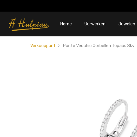
Home
Uurwerken
Juwelen
Verkooppunt
Ponte Vecchio Oorbellen Topaas Sky