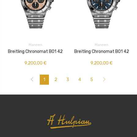
Mannen
Mannen
Breitling Chronomat B01 42
Breitling Chronomat B01 42
9.200,00
€
9.200,00
€
1
2
3
4
5