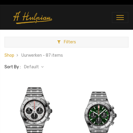
Filters
Shop
Uurwerken
- 87 items
Sort By :
Default