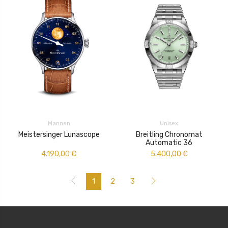
Mannen
Unisex
Meistersinger Lunascope
Breitling Chronomat
Automatic 36
4.190,00
€
5.400,00
€
1
2
3