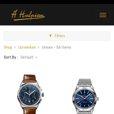
Filters
Shop
Uurwerken
Unisex
- 56 items
Sort By :
Default