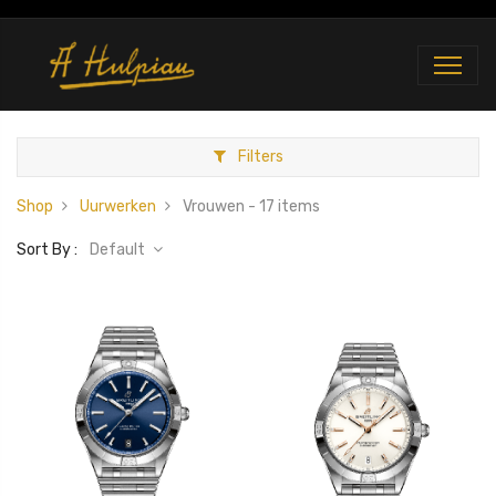
Filters
Shop
Uurwerken
Vrouwen
- 17 items
Sort By :
Default